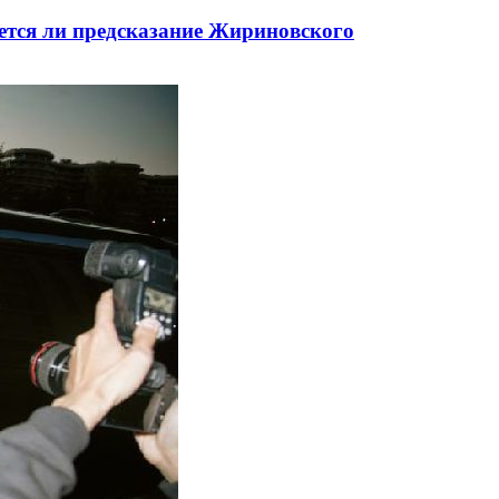
дется ли предсказание Жириновского