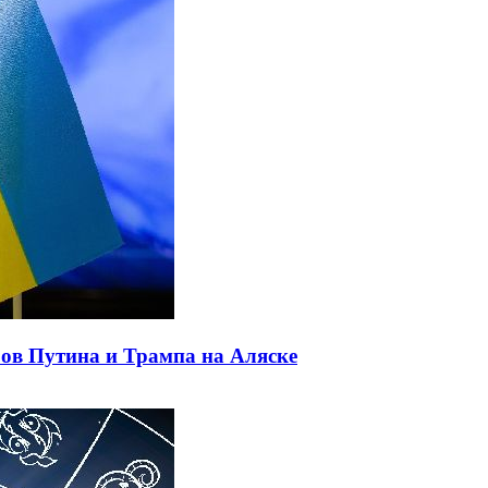
ов Путина и Трампа на Аляске