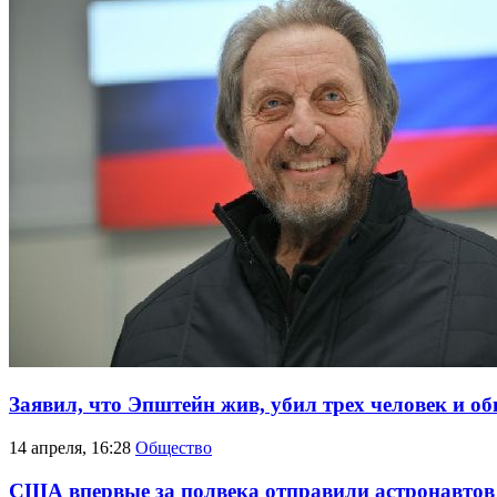
Заявил, что Эпштейн жив, убил трех человек и об
14 апреля, 16:28
Общество
США впервые за полвека отправили астронавтов