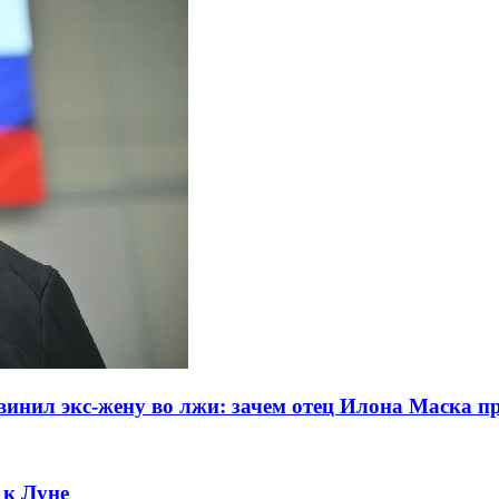
винил экс-жену во лжи: зачем отец Илона Маска пр
 к Луне