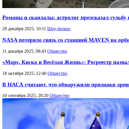
Романы и скандалы: астролог предсказал судьбу 
29 декабря 2025, 10:11
Шоу-бизнес
NASA потеряло связь со станцией MAVEN на орб
11 декабря 2025, 08:43
Общество
«Марс, Киска и Весёлая Жизнь»: Росреестр назва
18 октября 2025, 12:40
Общество
В НАСА считают, что обнаружили признаки древ
10 сентября 2025, 20:20
Общество