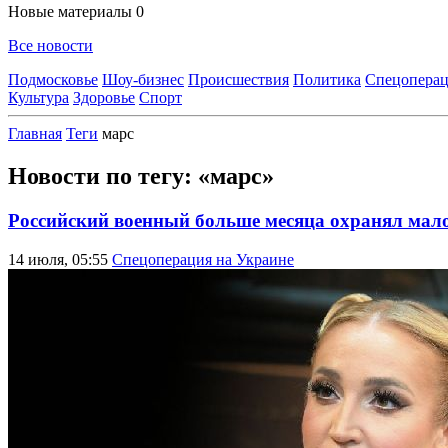
Новые материалы
0
Все новости
Подмосковье
Шоу-бизнес
Происшествия
Политика
Спецоперац
Культура
Здоровье
Спорт
Главная
Теги
марс
Новости по тегу: «марс»
Российский военный больше месяца охранял мал
14 июля, 05:55
Спецоперация на Украине