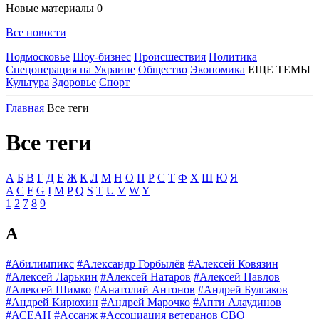
Новые материалы
0
Все новости
Подмосковье
Шоу-бизнес
Происшествия
Политика
Спецоперация на Украине
Общество
Экономика
ЕЩЕ ТЕМЫ
Культура
Здоровье
Спорт
Главная
Все теги
Все теги
А
Б
В
Г
Д
Е
Ж
К
Л
М
Н
О
П
Р
С
Т
Ф
Х
Ш
Ю
Я
A
C
F
G
I
M
P
Q
S
T
U
V
W
Y
1
2
7
8
9
А
#Абилимпикс
#Александр Горбылёв
#Алексей Ковязин
#Алексей Ларькин
#Алексей Натаров
#Алексей Павлов
#Алексей Шимко
#Анатолий Антонов
#Андрей Булгаков
#Андрей Кирюхин
#Андрей Марочко
#Апти Алаудинов
#АСЕАН
#Ассанж
#Ассоциация ветеранов СВО