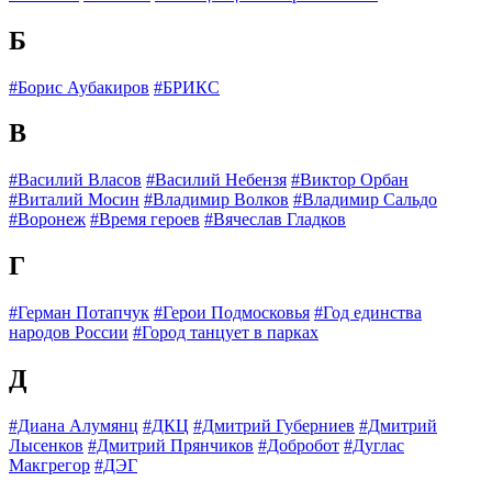
Б
#Борис Аубакиров
#БРИКС
В
#Василий Власов
#Василий Небензя
#Виктор Орбан
#Виталий Мосин
#Владимир Волков
#Владимир Сальдо
#Воронеж
#Время героев
#Вячеслав Гладков
Г
#Герман Потапчук
#Герои Подмосковья
#Год единства
народов России
#Город танцует в парках
Д
#Диана Алумянц
#ДКЦ
#Дмитрий Губерниев
#Дмитрий
Лысенков
#Дмитрий Прянчиков
#Добробот
#Дуглас
Макгрегор
#ДЭГ