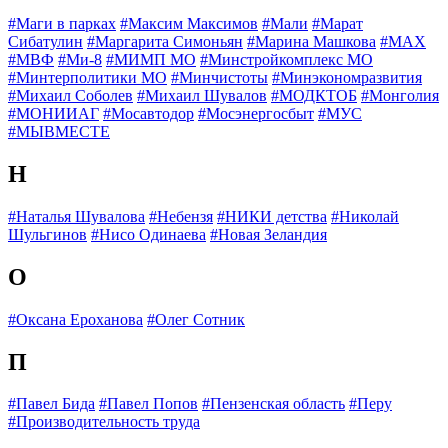
#Маги в парках
#Максим Максимов
#Мали
#Марат
Сибатулин
#Маргарита Симоньян
#Марина Машкова
#МАХ
#МВФ
#Ми-8
#МИМП МО
#Минстройкомплекс МО
#Минтерполитики МО
#Минчистоты
#Минэкономразвития
#Михаил Соболев
#Михаил Шувалов
#МОДКТОБ
#Монголия
#МОНИИАГ
#Мосавтодор
#Мосэнергосбыт
#МУС
#МЫВМЕСТЕ
Н
#Наталья Шувалова
#Небензя
#НИКИ детства
#Николай
Шульгинов
#Нисо Одинаева
#Новая Зеландия
О
#Оксана Ероханова
#Олег Сотник
П
#Павел Бида
#Павел Попов
#Пензенская область
#Перу
#Производительность труда