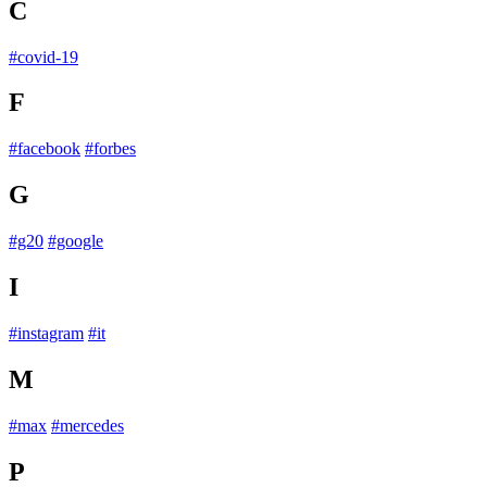
C
#covid-19
F
#facebook
#forbes
G
#g20
#google
I
#instagram
#it
M
#max
#mercedes
P