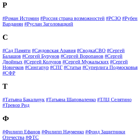
Р
#Роман Истомин
#Россия страна возможностей
#РСЗО
#Рубен
Варданян
#Руслан Заголовацкий
С
#Сад Памяти
#Саудовская Аравия
#СводкаСВО
#Сергей
Балашов
#Сергей Бурунов
#Сергей Воропанов
#Сергей
Двойных
#Сергей Колунов
#Сергей Мужальских
#Сергей
Новичков
#Сингапур
#СПГ
#Статьи
#Суперлига Подмосковья
#СФР
Т
#Татьяна Бакальчук
#Татьяна Шаповаленко
#ТЛЦ Селятино
#Тревор Рид
Ф
#Филипп Ефанов
#Филипп Науменко
#Фонд Защитники
Отечества
#ФТС