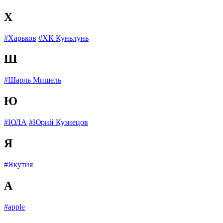
Х
#Харьков
#ХК Куньлунь
Ш
#Шарль Мишель
Ю
#ЮЛА
#Юрий Кузнецов
Я
#Якутия
A
#apple