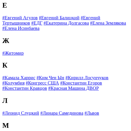
Е
#Евгений Агулов
#Евгений Балицкий
#Евгений
Тертышников
#ЕДГ
#Екатерина Долгасова
#Елена Землякова
#Елена Исинбаева
Ж
#Житомир
К
#Камала Харрис
#Ким Чен Ын
#Кирилл Лосунчуков
#Колумбия
#Конгресс США
#Константин Егоров
#Константин Кравцов
#Красная Машина ДВОР
Л
#Леонид Слуцкий
#Линара Самединова
#Львов
М