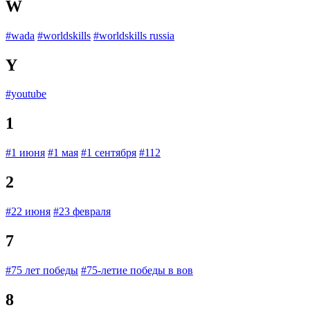
W
#wada
#worldskills
#worldskills russia
Y
#youtube
1
#1 июня
#1 мая
#1 сентября
#112
2
#22 июня
#23 февраля
7
#75 лет победы
#75-летие победы в вов
8