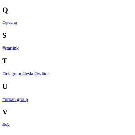
Q
#qr-код
S
#starlink
T
#telegram
#tesla
#twitter
U
#urban group
V
#vk