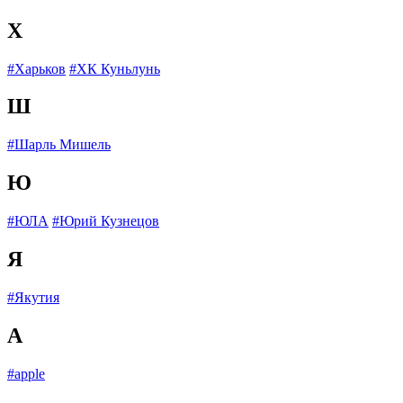
Х
#Харьков
#ХК Куньлунь
Ш
#Шарль Мишель
Ю
#ЮЛА
#Юрий Кузнецов
Я
#Якутия
A
#apple