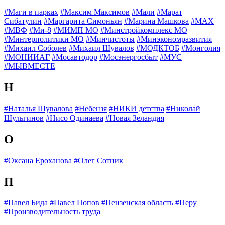
#Маги в парках
#Максим Максимов
#Мали
#Марат
Сибатулин
#Маргарита Симоньян
#Марина Машкова
#МАХ
#МВФ
#Ми-8
#МИМП МО
#Минстройкомплекс МО
#Минтерполитики МО
#Минчистоты
#Минэкономразвития
#Михаил Соболев
#Михаил Шувалов
#МОДКТОБ
#Монголия
#МОНИИАГ
#Мосавтодор
#Мосэнергосбыт
#МУС
#МЫВМЕСТЕ
Н
#Наталья Шувалова
#Небензя
#НИКИ детства
#Николай
Шульгинов
#Нисо Одинаева
#Новая Зеландия
О
#Оксана Ероханова
#Олег Сотник
П
#Павел Бида
#Павел Попов
#Пензенская область
#Перу
#Производительность труда