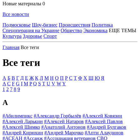
Новые материалы
0
Все новости
Подмосковье
Шоу-бизнес
Происшествия
Политика
Спецоперация на Украине
Общество
Экономика
ЕЩЕ ТЕМЫ
Культура
Здоровье
Спорт
Главная
Все теги
Все теги
А
Б
В
Г
Д
Е
Ж
К
Л
М
Н
О
П
Р
С
Т
Ф
Х
Ш
Ю
Я
A
C
F
G
I
M
P
Q
S
T
U
V
W
Y
1
2
7
8
9
А
#Абилимпикс
#Александр Горбылёв
#Алексей Ковязин
#Алексей Ларькин
#Алексей Натаров
#Алексей Павлов
#Алексей Шимко
#Анатолий Антонов
#Андрей Булгаков
#Андрей Кирюхин
#Андрей Марочко
#Апти Алаудинов
#АСЕАН
#Ассанж
#Ассоциация ветеранов СВО