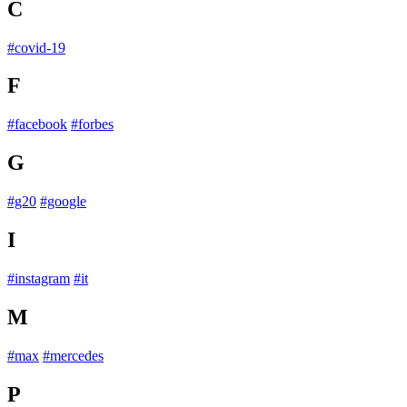
C
#covid-19
F
#facebook
#forbes
G
#g20
#google
I
#instagram
#it
M
#max
#mercedes
P