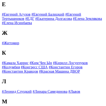
Е
#Евгений Агулов
#Евгений Балицкий
#Евгений
Тертышников
#ЕДГ
#Екатерина Долгасова
#Елена Землякова
#Елена Исинбаева
Ж
#Житомир
К
#Камала Харрис
#Ким Чен Ын
#Кирилл Лосунчуков
#Колумбия
#Конгресс США
#Константин Егоров
#Константин Кравцов
#Красная Машина ДВОР
Л
#Леонид Слуцкий
#Линара Самединова
#Львов
М