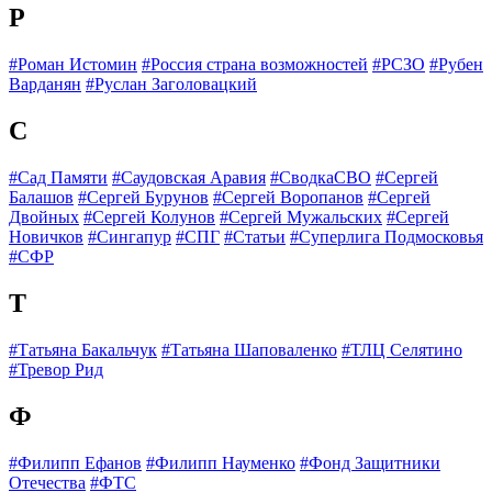
Р
#Роман Истомин
#Россия страна возможностей
#РСЗО
#Рубен
Варданян
#Руслан Заголовацкий
С
#Сад Памяти
#Саудовская Аравия
#СводкаСВО
#Сергей
Балашов
#Сергей Бурунов
#Сергей Воропанов
#Сергей
Двойных
#Сергей Колунов
#Сергей Мужальских
#Сергей
Новичков
#Сингапур
#СПГ
#Статьи
#Суперлига Подмосковья
#СФР
Т
#Татьяна Бакальчук
#Татьяна Шаповаленко
#ТЛЦ Селятино
#Тревор Рид
Ф
#Филипп Ефанов
#Филипп Науменко
#Фонд Защитники
Отечества
#ФТС