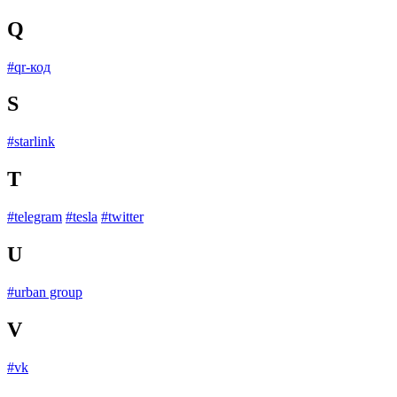
Q
#qr-код
S
#starlink
T
#telegram
#tesla
#twitter
U
#urban group
V
#vk