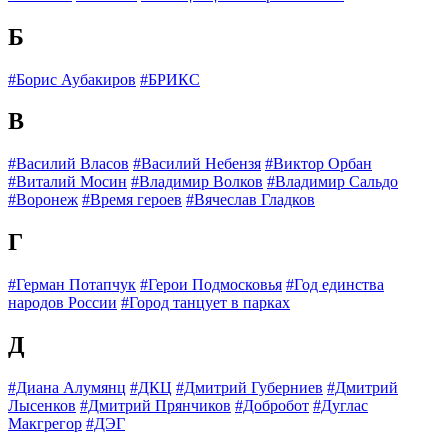
Б
#Борис Аубакиров
#БРИКС
В
#Василий Власов
#Василий Небензя
#Виктор Орбан
#Виталий Мосин
#Владимир Волков
#Владимир Сальдо
#Воронеж
#Время героев
#Вячеслав Гладков
Г
#Герман Потапчук
#Герои Подмосковья
#Год единства
народов России
#Город танцует в парках
Д
#Диана Алумянц
#ДКЦ
#Дмитрий Губерниев
#Дмитрий
Лысенков
#Дмитрий Прянчиков
#Добробот
#Дуглас
Макгрегор
#ДЭГ