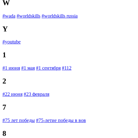
W
#wada
#worldskills
#worldskills russia
Y
#youtube
1
#1 июня
#1 мая
#1 сентября
#112
2
#22 июня
#23 февраля
7
#75 лет победы
#75-летие победы в вов
8