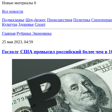
Новые материалы
0
Все новости
Подмосковье
Шоу-бизнес
Происшествия
Политика
Спецоперац
Культура
Здоровье
Спорт
Главная
Рубрики
Экономика
25 мая 2023, 04:59
Госдолг США превысил российский более чем в 1