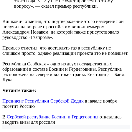
этого года. <...> у нас не будет проблем по этому
вопросу», — сказал премьер республики.
Вишкович отметил, что подтверждение этого намерения он
получил на встрече с российским вице-премьером
Александром Новаком, на которой также присутствовало
руководство «Газпрома».
Премьер отметил, что доставлять газ в республику не
слишком просто, однако реализации проекта это не помешает.
Республика Сербская – одно из двух государственных
образований в составе Боснии и Герцеговины. Республика
расположена на севере и востоке страны. Её столица – Баня-
Лука.
Читайте также:
Президент Республики Сербской Додик
в начале ноября
посетит Россию
В
Сербской республике Боснии и Герцеговины
отказались
вводить визы для россиян