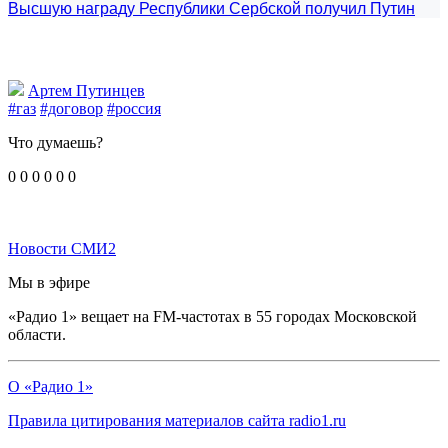
Высшую награду Республики Сербской получил Путин
Артем Путинцев
#газ
#договор
#россия
Что думаешь?
0
0
0
0
0
0
Новости СМИ2
Мы в эфире
«Радио 1» вещает на FM-частотах в 55 городах Московской
области.
О «Радио 1»
Правила цитирования материалов сайта radio1.ru