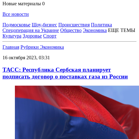
Новые материалы
0
Все новости
Подмосковье
Шоу-бизнес
Происшествия
Политика
Спецоперация на Украине
Общество
Экономика
ЕЩЕ ТЕМЫ
Культура
Здоровье
Спорт
Главная
Рубрики
Экономика
16 октября 2023, 03:31
ТАСС: Республика Сербская планирует
подписать договор о поставках газа из России