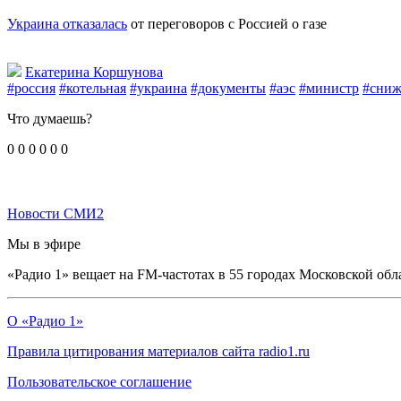
Украина отказалась
от переговоров с Россией о газе
Екатерина Коршунова
#россия
#котельная
#украина
#документы
#аэс
#министр
#сниж
Что думаешь?
0
0
0
0
0
0
Новости СМИ2
Мы в эфире
«Радио 1» вещает на FM-частотах в 55 городах Московской обл
О «Радио 1»
Правила цитирования материалов сайта radio1.ru
Пользовательское соглашение