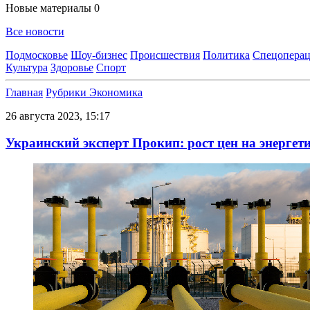
Новые материалы
0
Все новости
Подмосковье
Шоу-бизнес
Происшествия
Политика
Спецоперац
Культура
Здоровье
Спорт
Главная
Рубрики
Экономика
26 августа 2023, 15:17
Украинский эксперт Прокип: рост цен на энергет