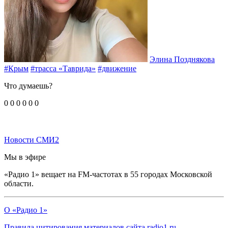
Элина Позднякова
#Крым
#трасса «Таврида»
#движение
Что думаешь?
0
0
0
0
0
0
Новости СМИ2
Мы в эфире
«Радио 1» вещает на FM-частотах в 55 городах Московской
области.
О «Радио 1»
Правила цитирования материалов сайта radio1.ru