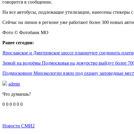
говорится в сообщении.
На все автобусы, подлежащие утилизации, нанесены стикеры с
Сейчас на линии в регионе уже работают более 300 новых авто
Фото © Фотобанк МО
Ранее сегодня:
Ярославское и Дмитровское шоссе планируют соединить платн
Зимой на водоёмы Подмосковья на дежурство выйдут более 700
Подмосковное Минэкологии взяло под охрану заповедные мес
admin
Что думаешь?
0
0
0
0
0
0
Новости СМИ2