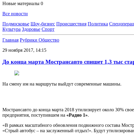
Новые материалы
0
Все новости
Подмосковье
Шоу-бизнес
Происшествия
Политика
Спецоперац
Культура
Здоровье
Спорт
Главная
Рубрики
Общество
29 ноября 2017, 14:15
До конца марта Мострансавто спишет 1,3 тыс ста
На смену им на маршруты выйдут современные машины.
Мострансавто до конца марта 2018 утилизирует около 30% сво
предприятия, поступившем на
«Радио 1»
.
«В рамках масштабного обновления подвижного состава Мостран
«Стрый автобус – на заслуженный отдых!». Будут утилизирован