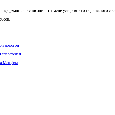
 информацией о списании и замене устаревшего подвижного сос
бусов.
ой дорогой
 спасателей
та Мещёры