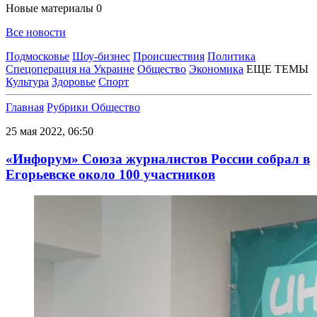
Новые материалы
0
Все новости
Подмосковье
Шоу-бизнес
Происшествия
Политика
Спецоперация на Украине
Общество
Экономика
ЕЩЕ ТЕМЫ
Культура
Здоровье
Спорт
Главная
Рубрики
Общество
25 мая 2022, 06:50
«Инфорум» Союза журналистов России собрал в
Егорьевске около 100 участников