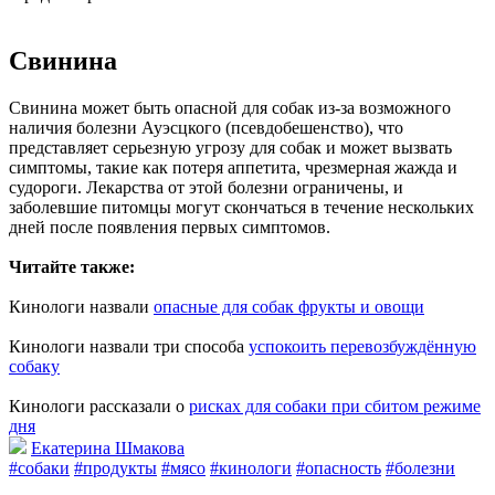
Свинина
Свинина может быть опасной для собак из-за возможного
наличия болезни Ауэсцкого (псевдобешенство), что
представляет серьезную угрозу для собак и может вызвать
симптомы, такие как потеря аппетита, чрезмерная жажда и
судороги. Лекарства от этой болезни ограничены, и
заболевшие питомцы могут скончаться в течение нескольких
дней после появления первых симптомов.
Читайте также:
Кинологи назвали
опасные для собак фрукты и овощи
Кинологи назвали три способа
успокоить перевозбуждённую
собаку
Кинологи рассказали о
рисках для собаки при сбитом режиме
дня
Екатерина Шмакова
#собаки
#продукты
#мясо
#кинологи
#опасность
#болезни