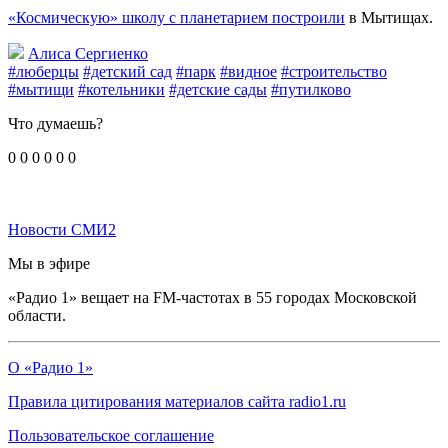
«Космическую» школу с планетарием построили
в Мытищах.
Алиса Сергиенко
#люберцы
#детский сад
#парк
#видное
#строительство
#мытищи
#котельники
#детские сады
#путилково
Что думаешь?
0
0
0
0
0
0
Новости СМИ2
Мы в эфире
«Радио 1» вещает на FM-частотах в 55 городах Московской
области.
О «Радио 1»
Правила цитирования материалов сайта radio1.ru
Пользовательское соглашение