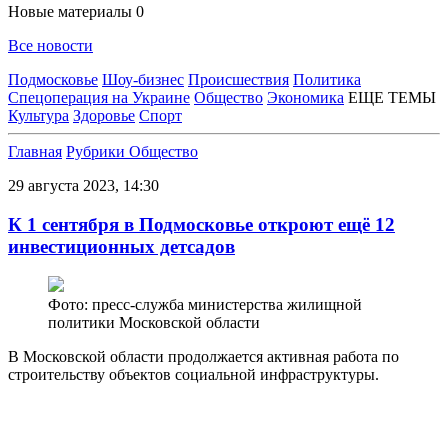
Новые материалы
0
Все новости
Подмосковье
Шоу-бизнес
Происшествия
Политика
Спецоперация на Украине
Общество
Экономика
ЕЩЕ ТЕМЫ
Культура
Здоровье
Спорт
Главная
Рубрики
Общество
29 августа 2023, 14:30
К 1 сентября в Подмосковье откроют ещё 12
инвестиционных детсадов
Фото: пресс-служба министерства жилищной
политики Московской области
В Московской области продолжается активная работа по
строительству объектов социальной инфраструктуры.