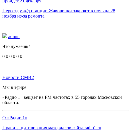
пройдёт 21 декабря
Переезд у ж/д станции Жаворонки закроют в ночь на 28
ноября из-за ремонта
admin
Что думаешь?
0
0
0
0
0
0
Новости СМИ2
Мы в эфире
«Радио 1» вещает на FM-частотах в 55 городах Московской
области.
О «Радио 1»
Правила цитирования материалов сайта radio1.ru