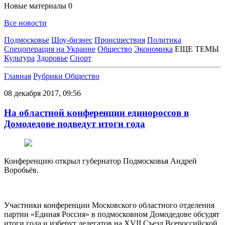
Новые материалы
0
Все новости
Подмосковье
Шоу-бизнес
Происшествия
Политика
Спецоперация на Украине
Общество
Экономика
ЕЩЕ ТЕМЫ
Культура
Здоровье
Спорт
Главная
Рубрики
Общество
08 декабря 2017, 09:56
На областной конференции единороссов в
Домодедове подведут итоги года
Конференцию открыл губернатор Подмосковья Андрей
Воробьёв.
Участники конференции Московского областного отделения
партии «Единая Россия» в подмосковном Домодедове обсудят
итоги года и изберут делегатов на XVII Съезд Всероссийской