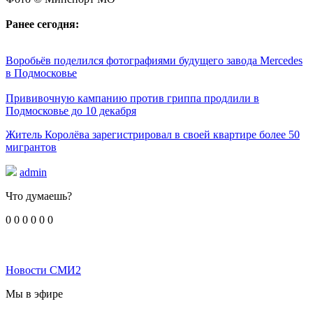
Ранее сегодня:
Воробьёв поделился фотографиями будущего завода Mercedes
в Подмосковье
Прививочную кампанию против гриппа продлили в
Подмосковье до 10 декабря
Житель Королёва зарегистрировал в своей квартире более 50
мигрантов
admin
Что думаешь?
0
0
0
0
0
0
Новости СМИ2
Мы в эфире