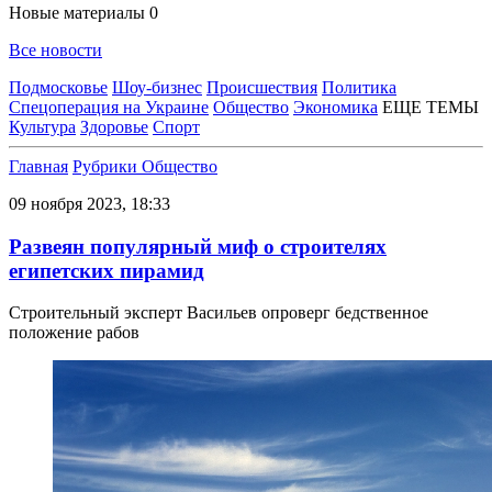
Новые материалы
0
Все новости
Подмосковье
Шоу-бизнес
Происшествия
Политика
Спецоперация на Украине
Общество
Экономика
ЕЩЕ ТЕМЫ
Культура
Здоровье
Спорт
Главная
Рубрики
Общество
09 ноября 2023, 18:33
Развеян популярный миф о строителях
египетских пирамид
Строительный эксперт Васильев опроверг бедственное
положение рабов