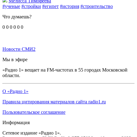
Мелисса Тимофеева
#ученые
#стройки
#египет
#история
#строительство
Что думаешь?
0
0
0
0
0
0
Новости СМИ2
Мы в эфире
«Радио 1» вещает на FM-частотах в 55 городах Московской
области.
О «Радио 1»
Правила цитирования материалов сайта radio1.ru
Пользовательское соглашение
Информация
Сетевое издание «Радио 1».