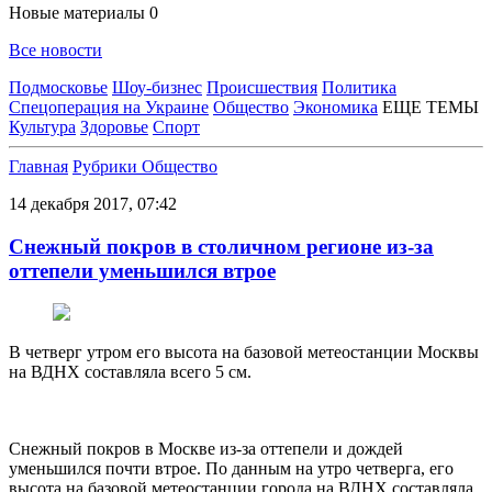
Новые материалы
0
Все новости
Подмосковье
Шоу-бизнес
Происшествия
Политика
Спецоперация на Украине
Общество
Экономика
ЕЩЕ ТЕМЫ
Культура
Здоровье
Спорт
Главная
Рубрики
Общество
14 декабря 2017, 07:42
Снежный покров в столичном регионе из‑за
оттепели уменьшился втрое
В четверг утром его высота на базовой метеостанции Москвы
на ВДНХ составляла всего 5 см.
Снежный покров в Москве из-за оттепели и дождей
уменьшился почти втрое. По данным на утро четверга, его
высота на базовой метеостанции города на ВДНХ составляла