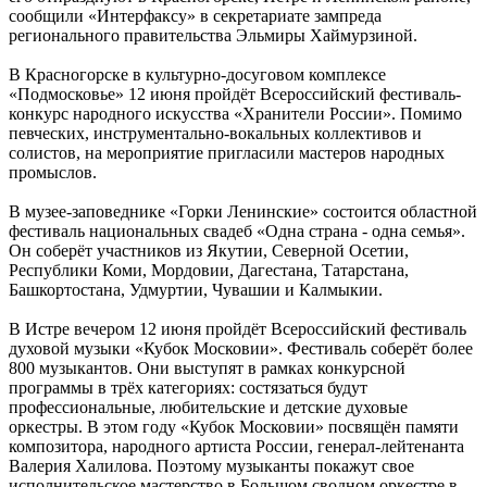
сообщили «Интерфаксу» в секретариате зампреда
регионального правительства Эльмиры Хаймурзиной.
В Красногорске в культурно-досуговом комплексе
«Подмосковье» 12 июня пройдёт Всероссийский фестиваль-
конкурс народного искусства «Хранители России». Помимо
певческих, инструментально-вокальных коллективов и
солистов, на мероприятие пригласили мастеров народных
промыслов.
В музее-заповеднике «Горки Ленинские» состоится областной
фестиваль национальных свадеб «Одна страна - одна семья».
Он соберёт участников из Якутии, Северной Осетии,
Республики Коми, Мордовии, Дагестана, Татарстана,
Башкортостана, Удмуртии, Чувашии и Калмыкии.
В Истре вечером 12 июня пройдёт Всероссийский фестиваль
духовой музыки «Кубок Московии». Фестиваль соберёт более
800 музыкантов. Они выступят в рамках конкурсной
программы в трёх категориях: состязаться будут
профессиональные, любительские и детские духовые
оркестры. В этом году «Кубок Московии» посвящён памяти
композитора, народного артиста России, генерал-лейтенанта
Валерия Халилова. Поэтому музыканты покажут свое
исполнительское мастерство в Большом сводном оркестре в