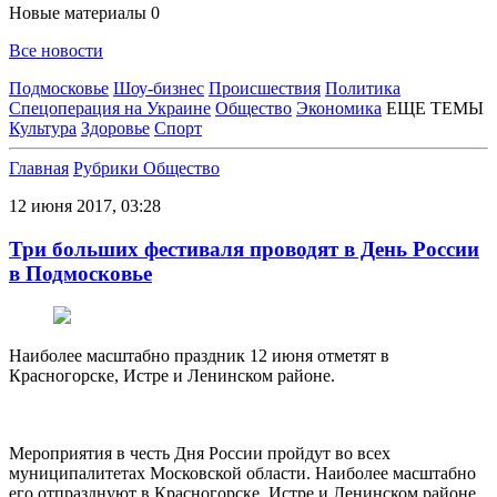
Новые материалы
0
Все новости
Подмосковье
Шоу-бизнес
Происшествия
Политика
Спецоперация на Украине
Общество
Экономика
ЕЩЕ ТЕМЫ
Культура
Здоровье
Спорт
Главная
Рубрики
Общество
12 июня 2017, 03:28
Три больших фестиваля проводят в День России
в Подмосковье
Наиболее масштабно праздник 12 июня отметят в
Красногорске, Истре и Ленинском районе.
Мероприятия в честь Дня России пройдут во всех
муниципалитетах Московской области. Наиболее масштабно
его отпразднуют в Красногорске, Истре и Ленинском районе,