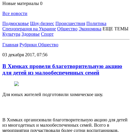
Новые материалы
0
Все новости
Подмосковье
Шоу-бизнес
Происшествия
Политика
Спецоперация на Украине
Общество
Экономика
ЕЩЕ ТЕМЫ
Культура
Здоровье
Спорт
Главная
Рубрики
Общество
03 декабря 2017, 07:56
В Химках провели благотворительную акцию
для детей из малообеспеченных семей
Для юных жителей подготовили химическое шоу.
В Химках организовали благотворительную акцию для детей
из многодетных и малообеспеченных семей. Всего в
мероприятии поучаствовали более сотни воспитанников,