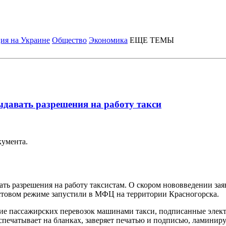
ия на Украине
Общество
Экономика
ЕЩЕ ТЕМЫ
ыдавать разрешения на работу такси
кумента.
ть разрешения на работу таксистам. О скором нововведении за
естовом режиме запустили в МФЦ на территории Красногорска.
ие пассажирских перевозок машинами такси, подписанные элек
ечатывает на бланках, заверяет печатью и подписью, ламинируе