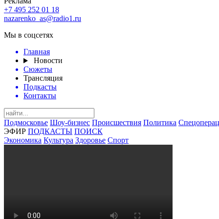
Реклама
+7 495 252 01 18
nazarenko_as@radio1.ru
Мы в соцсетях
Главная
Новости
Сюжеты
Трансляция
Подкасты
Контакты
Подмосковье
Шоу-бизнес
Происшествия
Политика
Спецоперац
ЭФИР
ПОДКАСТЫ
ПОИСК
Экономика
Культура
Здоровье
Спорт