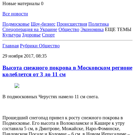
Новые материалы
0
Все новости
Подмосковье
Шоу-бизнес
Происшествия
Политика
Спецоперация на Украине
Общество
Экономика
ЕЩЕ ТЕМЫ
Культура
Здоровье
Спорт
Главная
Рубрики
Общество
29 ноября 2017, 08:35
Высота снежного покрова в Московском регионе
колеблется от 3 до 11 см
В подмосковных Черустях намело 11 см снега.
Прошедший снегопад привел к росту снежного покрова в
Подмосковье. Его высота в Волоколамске и Кашире к утру
составила 5 см, в Дмитрове, Можайске, Наро-Фоминске,
Павловском Посаде и Коломне – 6 см, в Новом Иерусалиме –