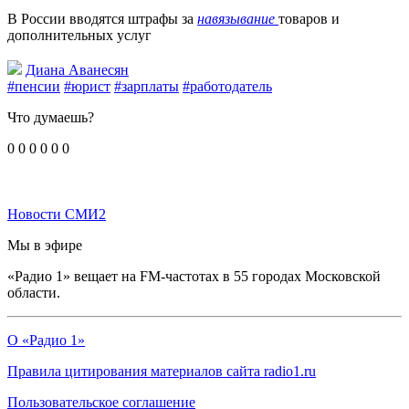
В России вводятся штрафы за
навязывание
товаров и
дополнительных услуг
Диана Аванесян
#пенсии
#юрист
#зарплаты
#работодатель
Что думаешь?
0
0
0
0
0
0
Новости СМИ2
Мы в эфире
«Радио 1» вещает на FM-частотах в 55 городах Московской
области.
О «Радио 1»
Правила цитирования материалов сайта radio1.ru
Пользовательское соглашение