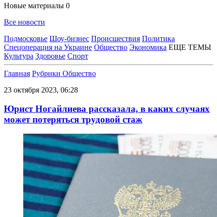
Новые материалы
0
Все новости
Подмосковье
Шоу-бизнес
Происшествия
Политика
Спецоперация на Украине
Общество
Экономика
ЕЩЕ ТЕМЫ
Культура
Здоровье
Спорт
Главная
Рубрики
Общество
23 октября 2023, 06:28
Юрист Ногайлиева рассказала, в каких случаях
может потеряться трудовой стаж