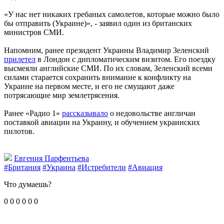
«У нас нет никаких гребаных самолетов, которые можно было
бы отправить (Украине)», - заявил один из британских
министров СМИ.
Напомним, ранее президент Украины Владимир Зеленский
прилетел
в Лондон с дипломатическим визитом. Его поездку
высмеяли английские СМИ. По их словам, Зеленский всеми
силами старается сохранить внимание к конфликту на
Украине на первом месте, и его не смущают даже
потрясающие мир землетрясения.
Ранее «Радио 1»
рассказывало
о недовольстве англичан
поставкой авиации на Украину, и обучением украинских
пилотов.
Евгения Парфентьева
#Британия
#Украина
#Истребители
#Авиация
Что думаешь?
0
0
0
0
0
0