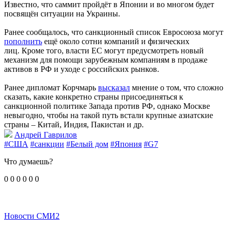
Известно, что саммит пройдёт в Японии и во многом будет
посвящён ситуации на Украины.
Ранее сообщалось, что санкционный список Евросоюза могут
пополнить
ещё около сотни компаний и физических
лиц. Кроме того, власти ЕС могут предусмотреть новый
механизм для помощи зарубежным компаниям в продаже
активов в РФ и уходе с российских рынков.
Ранее дипломат Корчмарь
высказал
мнение о том, что сложно
сказать, какие конкретно страны присоединяться к
санкционной политике Запада против РФ, однако Москве
невыгодно, чтобы на такой путь встали крупные азиатские
страны – Китай, Индия, Пакистан и др.
Андрей Гаврилов
#США
#санкции
#Белый дом
#Япония
#G7
Что думаешь?
0
0
0
0
0
0
Новости СМИ2