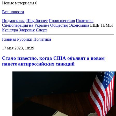
Новые материалы
0
Все новости
Подмосковье
Шоу-бизнес
Происшествия
Политика
Спецоперация на Украине
Общество
Экономика
ЕЩЕ ТЕМЫ
Культура
Здоровье
Спорт
Главная
Рубрики
Политика
17 мая 2023, 18:39
Стало известно, когда США объявят о новом
пакете антироссийских санкций