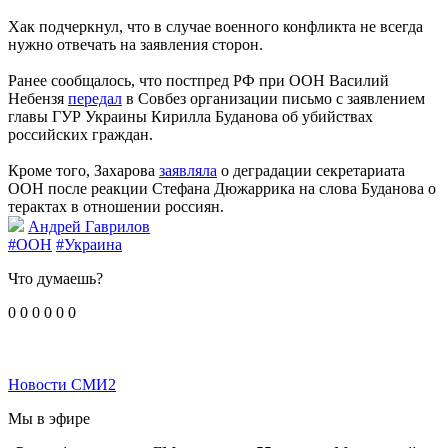
Хак подчеркнул, что в случае военного конфликта не всегда
нужно отвечать на заявления сторон.
Ранее сообщалось, что постпред РФ при ООН Василий
Небензя
передал
в Совбез организации письмо с заявлением
главы ГУР Украины Кирилла Буданова об убийствах
российских граждан.
Кроме того, Захарова
заявляла
о деградации секретариата
ООН после реакции Стефана Дюжаррика на слова Буданова о
терактах в отношении россиян.
Андрей Гаврилов
#ООН
#Украина
Что думаешь?
0
0
0
0
0
0
Новости СМИ2
Мы в эфире