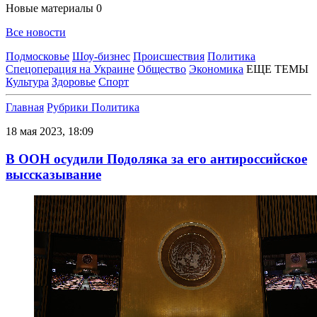
Новые материалы
0
Все новости
Подмосковье
Шоу-бизнес
Происшествия
Политика
Спецоперация на Украине
Общество
Экономика
ЕЩЕ ТЕМЫ
Культура
Здоровье
Спорт
Главная
Рубрики
Политика
18 мая 2023, 18:09
В ООН осудили Подоляка за его антироссийское
выссказывание