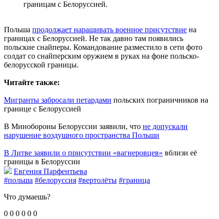
границам с Белоруссией.
Польша
продолжает наращивать военное присутствие
на
границах с Белоруссией. Не так давно там появились
польские снайперы. Командование разместило в сети фото
солдат со снайперским оружием в руках на фоне польско-
белорусской границы.
Читайте также:
Мигранты забросали петардами
польских пограничников на
границе с Белоруссией
В Минобороны Белоруссии заявили, что
не допускали
нарушение воздушного пространства Польши
В Литве заявили о присутствии «вагнеровцев»
вблизи её
границы в Белоруссии
Евгения Парфентьева
#польша
#белоруссия
#вертолёты
#граница
Что думаешь?
0
0
0
0
0
0