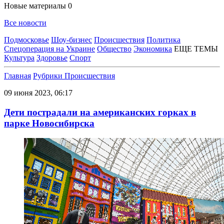
Новые материалы
0
Все новости
Подмосковье
Шоу-бизнес
Происшествия
Политика
Спецоперация на Украине
Общество
Экономика
ЕЩЕ ТЕМЫ
Культура
Здоровье
Спорт
Главная
Рубрики
Происшествия
09 июня 2023, 06:17
Дети пострадали на американских горках в
парке Новосибирска