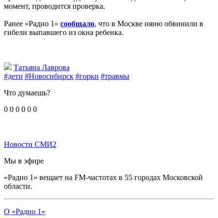
момент, проводится проверка.
Ранее «Радио 1»
сообщало
, что в Москве няню обвинили в
гибели выпавшего из окна ребенка.
Татьяна Лаврова
#дети
#Новосибирск
#горки
#травмы
Что думаешь?
0
0
0
0
0
0
Новости СМИ2
Мы в эфире
«Радио 1» вещает на FM-частотах в 55 городах Московской
области.
О «Радио 1»