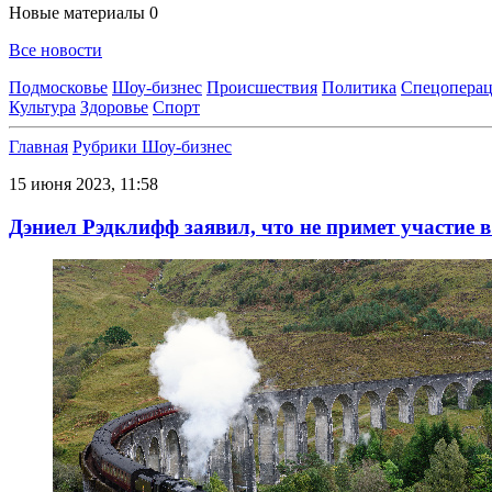
Новые материалы
0
Все новости
Подмосковье
Шоу-бизнес
Происшествия
Политика
Спецоперац
Культура
Здоровье
Спорт
Главная
Рубрики
Шоу-бизнес
15 июня 2023, 11:58
Дэниел Рэдклифф заявил, что не примет участие 