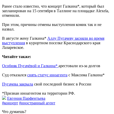
Ранее стало известно, что концерт Галкина*, который был
запланирован на 15 сентября в Таллине на площадке Alexela,
отменили.
При этом, причины отмены выступления комик так и не
назвал.
В августе жену Галкина*
Аллу Пугачеву засняли во время
выступления
в курортном поселке Краснодарского края
Лазаревское.
Читайте также:
Особняк Пугачёвой и Галкина*
арестовали из-за долгов
Суд отказался
снять статус иноагента
с Максима Галкина*
Пугачева закрыла
свой последний бизнес в России
*Признан иноагентом на территории РФ.
Евгения Парфентьева
#концерт
#иностранный агент
Что думаешь?