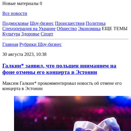
Новые материалы
0
Все новости
Подмосковье
Шоу-бизнес
Происшествия
Политика
Спецоперация на Украине
Общество
Экономика
ЕЩЕ ТЕМЫ
Культура
Здоровье
Спорт
Главная
Рубрики
Шоу-бизнес
30 августа 2023, 10:38
Галкин* заявил, что польщен вниманием на
фоне отмены его концерта в Эстонии
Максим Галкин* прокомментировал новость об отмене его
концерта в Эстонии