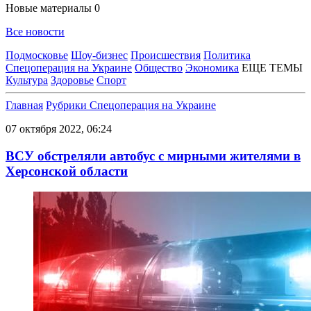
Новые материалы
0
Все новости
Подмосковье
Шоу-бизнес
Происшествия
Политика
Спецоперация на Украине
Общество
Экономика
ЕЩЕ ТЕМЫ
Культура
Здоровье
Спорт
Главная
Рубрики
Спецоперация на Украине
07 октября 2022, 06:24
ВСУ обстреляли автобус с мирными жителями в
Херсонской области