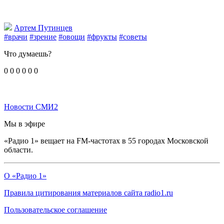
Артем Путинцев
#врачи
#зрение
#овощи
#фрукты
#советы
Что думаешь?
0
0
0
0
0
0
Новости СМИ2
Мы в эфире
«Радио 1» вещает на FM-частотах в 55 городах Московской
области.
О «Радио 1»
Правила цитирования материалов сайта radio1.ru
Пользовательское соглашение