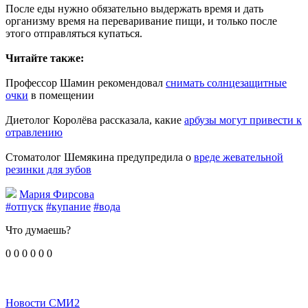
После еды нужно обязательно выдержать время и дать
организму время на переваривание пищи, и только после
этого отправляться купаться.
Читайте также:
Профессор Шамин рекомендовал
снимать солнцезащитные
очки
в помещении
Диетолог Королёва рассказала, какие
арбузы могут привести к
отравлению
Стоматолог Шемякина предупредила о
вреде жевательной
резинки для зубов
Мария Фирсова
#отпуск
#купание
#вода
Что думаешь?
0
0
0
0
0
0
Новости СМИ2