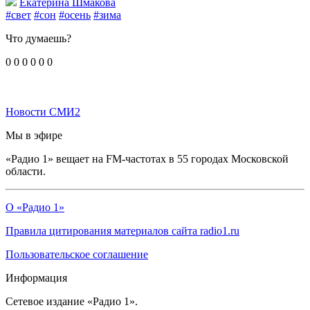
Екатерина Шмакова
#свет
#сон
#осень
#зима
Что думаешь?
0
0
0
0
0
0
Новости СМИ2
Мы в эфире
«Радио 1» вещает на FM-частотах в 55 городах Московской
области.
О «Радио 1»
Правила цитирования материалов сайта radio1.ru
Пользовательское соглашение
Информация
Сетевое издание «Радио 1».