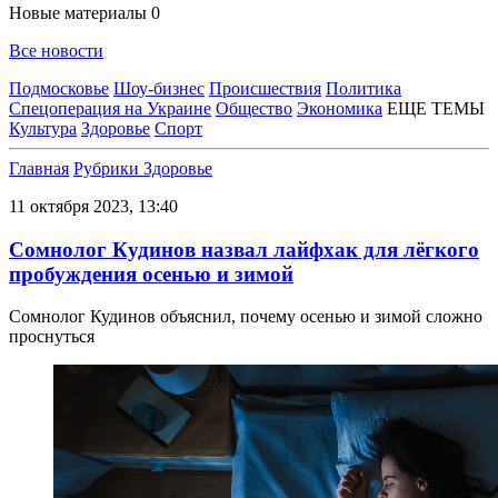
Новые материалы
0
Все новости
Подмосковье
Шоу-бизнес
Происшествия
Политика
Спецоперация на Украине
Общество
Экономика
ЕЩЕ ТЕМЫ
Культура
Здоровье
Спорт
Главная
Рубрики
Здоровье
11 октября 2023, 13:40
Сомнолог Кудинов назвал лайфхак для лёгкого
пробуждения осенью и зимой
Сомнолог Кудинов объяснил, почему осенью и зимой сложно
проснуться