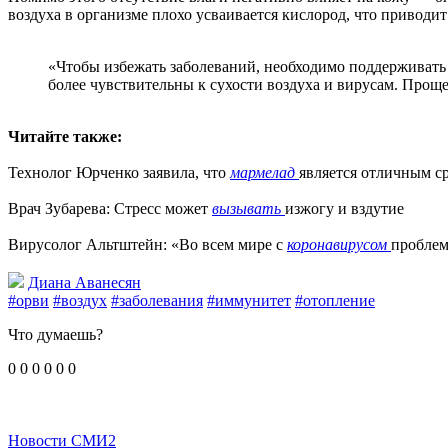
воздуха в организме плохо усваивается кислород, что привод
«Чтобы избежать заболеваний, необходимо поддерживать 
более чувствительны к сухости воздуха и вирусам. Прощ
Читайте также:
Технолог Юрченко заявила, что
мармелад
является отличным с
Врач Зубарева: Стресс может
вызывать
изжогу и вздутие
Вирусолог Альтштейн: «Во всем мире с
коронавирусом
проблем
Диана Аванесян
#орви
#воздух
#заболевания
#иммунитет
#отопление
Что думаешь?
0
0
0
0
0
0
Новости СМИ2