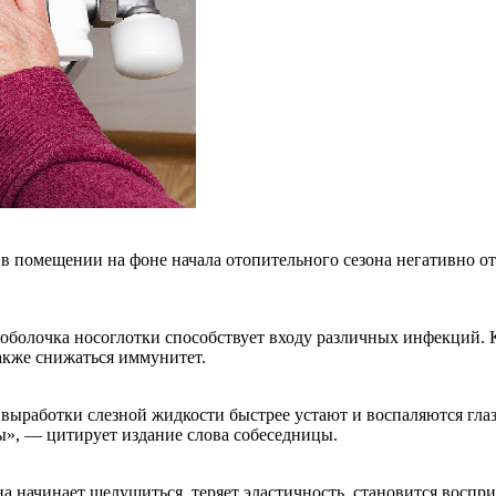
 в помещении на фоне начала отопительного сезона негативно от
оболочка носоглотки способствует входу различных инфекций. Кр
также снижаться иммунитет.
 выработки слезной жидкости быстрее устают и воспаляются гла
ы», — цитирует издание слова собеседницы.
а начинает шелушиться, теряет эластичность, становится воспри