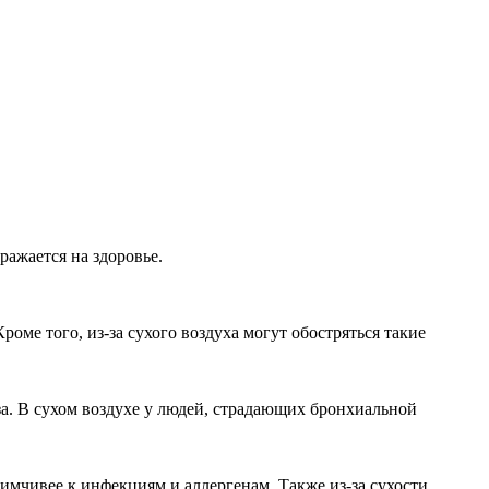
ражается на здоровье.
оме того, из-за сухого воздуха могут обостряться такие
за. В сухом воздухе у людей, страдающих бронхиальной
имчивее к инфекциям и аллергенам. Также из-за сухости