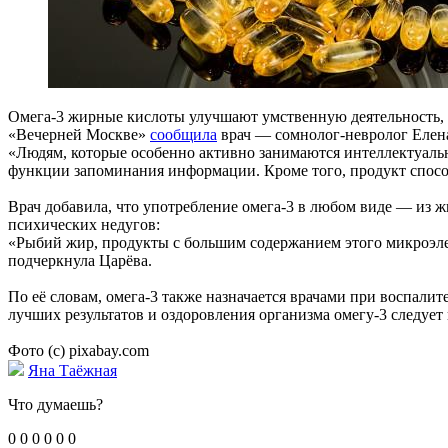
Омега-3 жирные кислоты улучшают умственную деятельность,
«Вечерней Москве»
сообщила
врач — сомнолог-невролог Елен
«Людям, которые особенно активно занимаются интеллектуальн
функции запоминания информации. Кроме того, продукт способ
Врач добавила, что употребление омега-3 в любом виде — из
психических недугов:
«Рыбий жир, продукты с большим содержанием этого микроэле
подчеркнула Царёва.
По её словам, омега-3 также назначается врачами при воспали
лучших результатов и оздоровления организма омегу-3 следуе
Фото (с) pixabay.com
Яна Таёжная
Что думаешь?
0
0
0
0
0
0