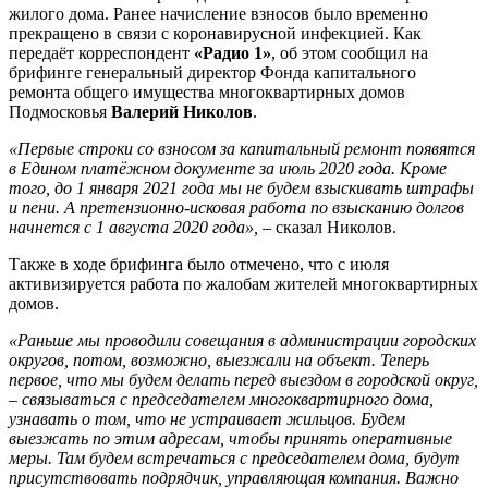
жилого дома. Ранее начисление взносов было временно
прекращено в связи с коронавирусной инфекцией. Как
передаёт корреспондент
«Радио 1»
, об этом сообщил на
брифинге генеральный директор Фонда капитального
ремонта общего имущества многоквартирных домов
Подмосковья
Валерий Николов
.
«Первые строки со взносом за капитальный ремонт появятся
в Едином платёжном документе за июль 2020 года. Кроме
того, до 1 января 2021 года мы не будем взыскивать штрафы
и пени. А претензионно-исковая работа по взысканию долгов
начнется с 1 августа 2020 года»,
– сказал Николов.
Также в ходе брифинга было отмечено, что с июля
активизируется работа по жалобам жителей многоквартирных
домов.
«Раньше мы проводили совещания в администрации городских
округов, потом, возможно, выезжали на объект. Теперь
первое, что мы будем делать перед выездом в городской округ,
– связываться с председателем многоквартирного дома,
узнавать о том, что не устраивает жильцов. Будем
выезжать по этим адресам, чтобы принять оперативные
меры. Там будем встречаться с председателем дома, будут
присутствовать подрядчик, управляющая компания. Важно