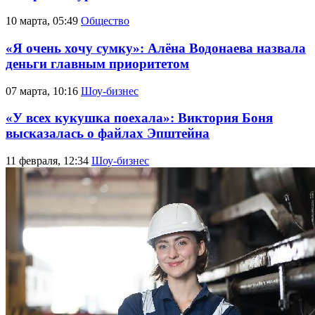
10 марта, 05:49
Общество
«Я очень хочу сумку»: Алёна Водонаева назвала
деньги главным приоритетом
07 марта, 10:16
Шоу-бизнес
«У всех кукушка поехала»: Виктория Боня
высказалась о файлах Эпштейна
11 февраля, 12:34
Шоу-бизнес