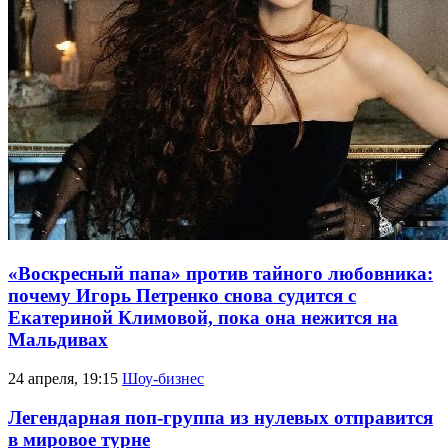
«Воскресный папа» против тайного любовника:
почему Игорь Петренко снова судится с
Екатериной Климовой, пока она нежится на
Мальдивах
24 апреля, 19:15
Шоу-бизнес
Легендарная поп-группа из нулевых отправится
в мировое турне