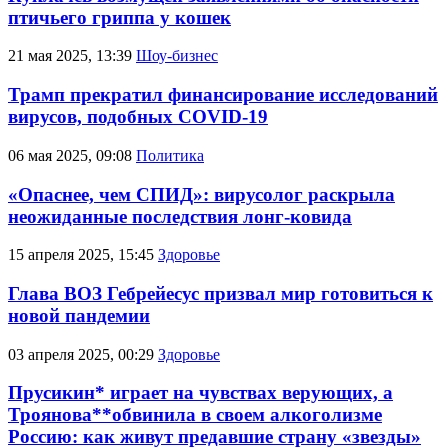
птичьего гриппа у кошек
21 мая 2025, 13:39
Шоу-бизнес
Трамп прекратил финансирование исследований
вирусов, подобных COVID-19
06 мая 2025, 09:08
Политика
«Опаснее, чем СПИД»: вирусолог раскрыла
неожиданные последствия лонг-ковида
15 апреля 2025, 15:45
Здоровье
Глава ВОЗ Гебрейесус призвал мир готовиться к
новой пандемии
03 апреля 2025, 00:29
Здоровье
Прусикин* играет на чувствах верующих, а
Троянова**обвинила в своем алкоголизме
Россию: как живут предавшие страну «звезды»