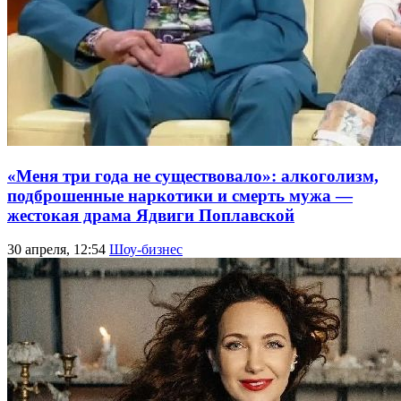
«Меня три года не существовало»: алкоголизм,
подброшенные наркотики и смерть мужа —
жестокая драма Ядвиги Поплавской
30 апреля, 12:54
Шоу-бизнес