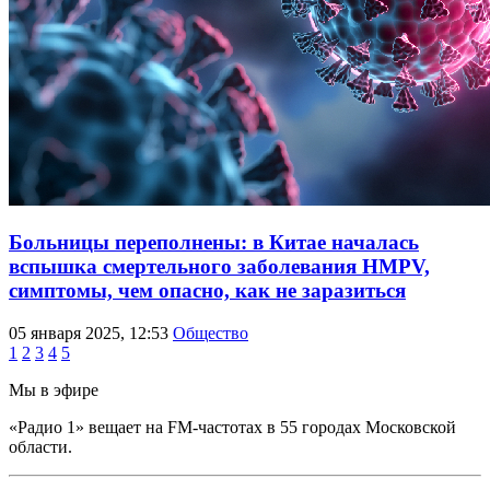
Больницы переполнены: в Китае началась
вспышка смертельного заболевания HMPV,
симптомы, чем опасно, как не заразиться
05 января 2025, 12:53
Общество
1
2
3
4
5
Мы в эфире
«Радио 1» вещает на FM-частотах в 55 городах Московской
области.