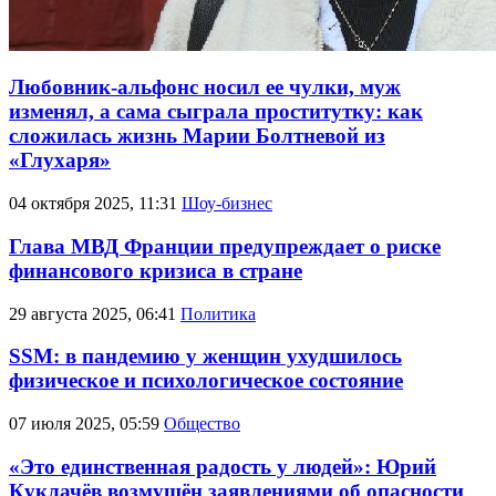
Любовник-альфонс носил ее чулки, муж
изменял, а сама сыграла проститутку: как
сложилась жизнь Марии Болтневой из
«Глухаря»
04 октября 2025, 11:31
Шоу-бизнес
Глава МВД Франции предупреждает о риске
финансового кризиса в стране
29 августа 2025, 06:41
Политика
SSM: в пандемию у женщин ухудшилось
физическое и психологическое состояние
07 июля 2025, 05:59
Общество
«Это единственная радость у людей»: Юрий
Куклачёв возмущён заявлениями об опасности