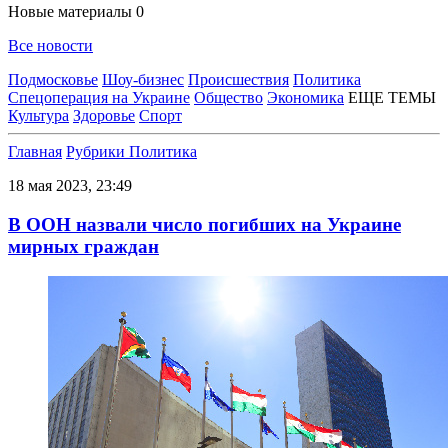
Новые материалы
0
Все новости
Подмосковье
Шоу-бизнес
Происшествия
Политика
Спецоперация на Украине
Общество
Экономика
ЕЩЕ ТЕМЫ
Культура
Здоровье
Спорт
Главная
Рубрики
Политика
18 мая 2023, 23:49
В ООН назвали число погибших на Украине
мирных граждан