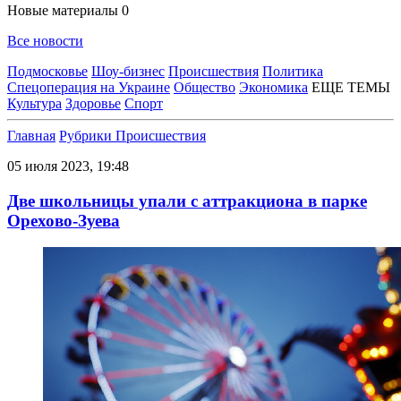
Новые материалы
0
Все новости
Подмосковье
Шоу-бизнес
Происшествия
Политика
Спецоперация на Украине
Общество
Экономика
ЕЩЕ ТЕМЫ
Культура
Здоровье
Спорт
Главная
Рубрики
Происшествия
05 июля 2023, 19:48
Две школьницы упали с аттракциона в парке
Орехово-Зуева