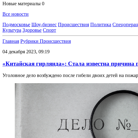
Новые материалы
0
Все новости
Подмосковье
Шоу-бизнес
Происшествия
Политика
Спецоперац
Культура
Здоровье
Спорт
Главная
Рубрики
Происшествия
04 декабря 2023, 09:19
«Китайская гирлянда»: Стала известна причина п
Уголовное дело возбуждено после гибели двоих детей на пожа