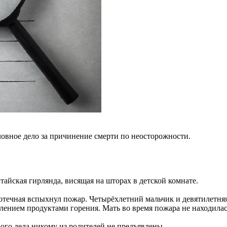
ловное дело за причинение смерти по неосторожности.
айская гирлянда, висящая на шторах в детской комнате.
отечная вспыхнул пожар. Четырёхлетний мальчик и девятилетняя 
ением продуктами горения. Мать во время пожара не находилась
го дела никому из родителей не предъявлены.