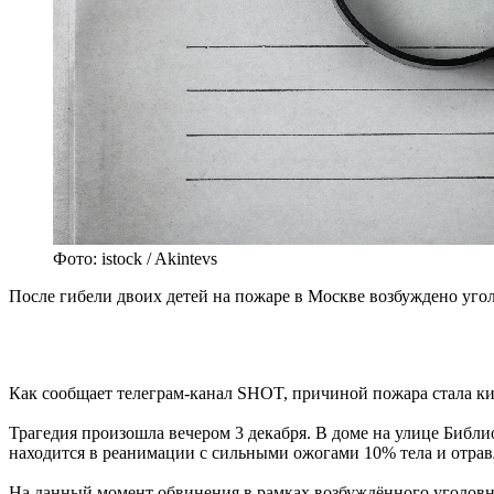
Фото: istock / Akintevs
После гибели двоих детей на пожаре в Москве возбуждено уго
Как сообщает телеграм-канал SHOT, причиной пожара стала кит
Трагедия произошла вечером 3 декабря. В доме на улице Библи
находится в реанимации с сильными ожогами 10% тела и отравл
На данный момент обвинения в рамках возбуждённого уголовно