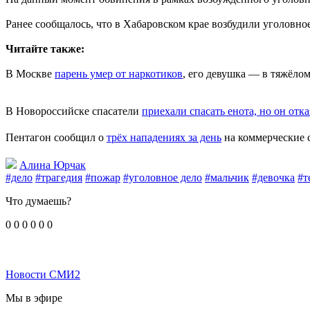
Ранее сообщалось, что в Хабаровском крае возбудили уголовное
Читайте также:
В Москве
парень умер от наркотиков
, его девушка — в тяжёло
В Новороссийске спасатели
приехали спасать енота, но он отка
Пентагон сообщил о
трёх нападениях за день
на коммерческие 
Алина Юрчак
#дело
#трагедия
#пожар
#уголовное дело
#мальчик
#девочка
#т
Что думаешь?
0
0
0
0
0
0
Новости СМИ2
Мы в эфире