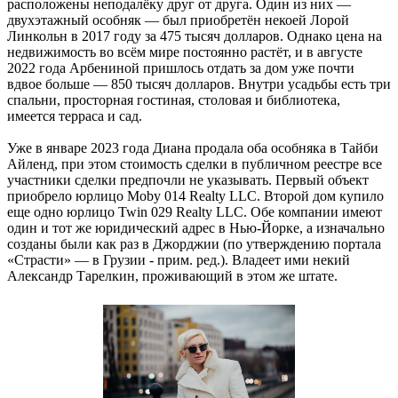
расположены неподалёку друг от друга. Один из них —
двухэтажный особняк — был приобретён некоей Лорой
Линкольн в 2017 году за 475 тысяч долларов. Однако цена на
недвижимость во всём мире постоянно растёт, и в августе
2022 года Арбениной пришлось отдать за дом уже почти
вдвое больше — 850 тысяч долларов. Внутри усадьбы есть три
спальни, просторная гостиная, столовая и библиотека,
имеется терраса и сад.
Уже в январе 2023 года Диана продала оба особняка в Тайби
Айленд, при этом стоимость сделки в публичном реестре все
участники сделки предпочли не указывать. Первый объект
приобрело юрлицо Moby 014 Realty LLC. Второй дом купило
еще одно юрлицо Twin 029 Realty LLC. Обе компании имеют
один и тот же юридический адрес в Нью-Йорке, а изначально
созданы были как раз в Джорджии (по утверждению портала
«Страсти» — в Грузии - прим. ред.). Владеет ими некий
Александр Тарелкин, проживающий в этом же штате.