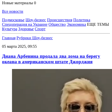
Новые материалы
0
Все новости
Подмосковье
Шоу-бизнес
Происшествия
Политика
Спецоперация на Украине
Общество
Экономика
ЕЩЕ ТЕМЫ
Культура
Здоровье
Спорт
Главная
Рубрики
Шоу-бизнес
05 марта 2025, 09:55
Диана Арбенина продала два дома на берегу
океана в американском штате Джорджия