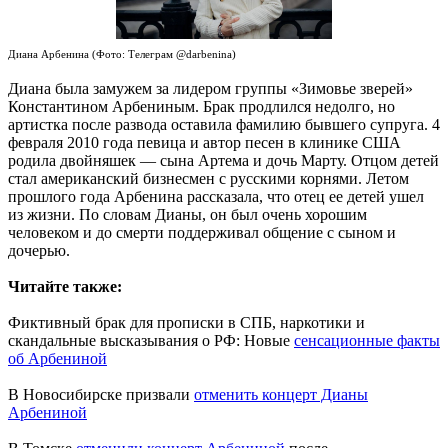
Диана Арбенина (Фото: Телеграм @darbenina)
Диана была замужем за лидером группы «Зимовье зверей»
Константином Арбениным. Брак продлился недолго, но
артистка после развода оставила фамилию бывшего супруга. 4
февраля 2010 года певица и автор песен в клинике США
родила двойняшек — сына Артема и дочь Марту. Отцом детей
стал американский бизнесмен с русскими корнями. Летом
прошлого года Арбенина рассказала, что отец ее детей ушел
из жизни. По словам Дианы, он был очень хорошим
человеком и до смерти поддерживал общение с сыном и
дочерью.
Читайте также:
Фиктивный брак для прописки в СПБ, наркотики и
скандальные высказывания о РФ: Новые
сенсационные факты
об Арбениной
В Новосибирске призвали
отменить концерт Дианы
Арбениной