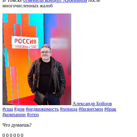
В Томске
отменили концерт Арбениной
после
многочисленных жалоб
Александр Бойцов
#сша
#дом
#недвижимость
#певица
#бизнесмен
#брак
#компании
#отец
Что думаешь?
0
0
0
0
0
0