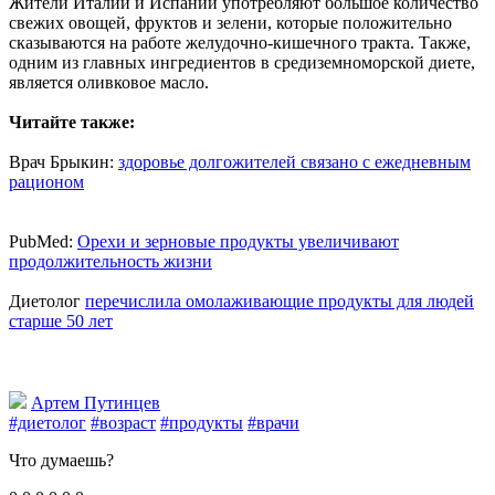
Жители Италии и Испании употребляют большое количество
свежих овощей, фруктов и зелени, которые положительно
сказываются на работе желудочно-кишечного тракта. Также,
одним из главных ингредиентов в средиземноморской диете,
является оливковое масло.
Читайте также:
Врач Брыкин:
здоровье долгожителей связано с ежедневным
рационом
PubMed:
Орехи и зерновые продукты увеличивают
продолжительность жизни
Диетолог
перечислила омолаживающие продукты для людей
старше 50 лет
Артем Путинцев
#диетолог
#возраст
#продукты
#врачи
Что думаешь?