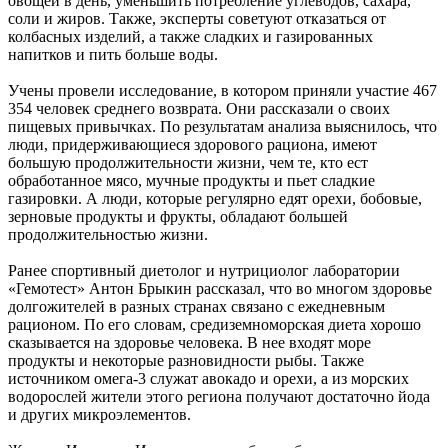
овощей в день, уменьшить потребление углеводов, сахара,
соли и жиров. Также, эксперты советуют отказаться от
колбасных изделий, а также сладких и газированных
напитков и пить больше воды.
Учены провели исследование, в котором приняли участие 467
354 человек среднего возврата. Они рассказали о своих
пищевых привычках. По результатам анализа выяснилось, что
люди, придерживающиеся здорового рациона, имеют
большую продолжительности жизни, чем те, кто ест
обработанное мясо, мучные продукты и пьет сладкие
газировки. А люди, которые регулярно едят орехи, бобовые,
зерновые продукты и фрукты, обладают большей
продолжительностью жизни.
Ранее спортивный диетолог и нутрициолог лаборатории
«Гемотест» Антон Брыкин рассказал, что во многом здоровье
долгожителей в разных странах связано с ежедневным
рационом. По его словам, средиземноморская диета хорошо
сказывается на здоровье человека. В нее входят море
продукты и некоторые разновидности рыбы. Также
источником омега-3 служат авокадо и орехи, а из морских
водорослей жители этого региона получают достаточно йода
и других микроэлементов.