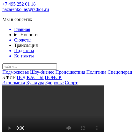
+7 495 252 01 18
nazarenko_as@radio1.ru
Мы в соцсетях
Главная
Новости
Сюжеты
Трансляция
Подкасты
Контакты
Подмосковье
Шоу-бизнес
Происшествия
Политика
Спецоперац
ЭФИР
ПОДКАСТЫ
ПОИСК
Экономика
Культура
Здоровье
Спорт