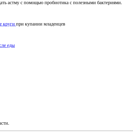
ать астму с помощью пробиотика с полезными бактериями.
ые круги
при купании младенцев
сле еды
асти.