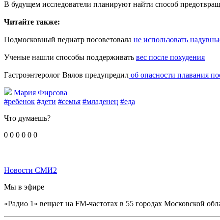
В будущем исследователи планируют найти способ предотвращ
Читайте также:
Подмосковный педиатр посоветовала
не использовать надувн
Ученые нашли способы поддерживать
вес после похудения
Гастроэнтеролог Вялов предупредил
об опасности плавания по
Мария Фирсова
#ребенок
#дети
#семья
#младенец
#еда
Что думаешь?
0
0
0
0
0
0
Новости СМИ2
Мы в эфире
«Радио 1» вещает на FM-частотах в 55 городах Московской обл