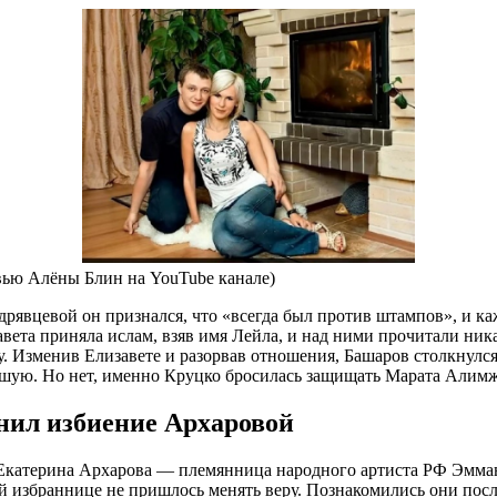
вью Алёны Блин на YouTube канале)
рявцевой он признался, что «всегда был против штампов», и ка
вета приняла ислам, взяв имя Лейла, и над ними прочитали ник
ку. Изменив Елизавете и разорвав отношения, Башаров столкнул
шую. Но нет, именно Круцко бросилась защищать Марата Алимж
нил избиение Архаровой
катерина Архарова — племянница народного артиста РФ Эмману
й избраннице не пришлось менять веру. Познакомились они после