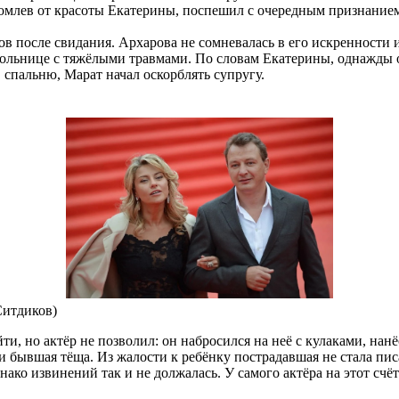
обомлев от красоты Екатерины, поспешил с очередным признание
ов после свидания. Архарова не сомневалась в его искренности 
 больнице с тяжёлыми травмами. По словам Екатерины, однажды о
в спальню, Марат начал оскорблять супругу.
Ситдиков)
, но актёр не позволил: он набросился на неё с кулаками, нанёс
 и бывшая тёща. Из жалости к ребёнку пострадавшая не стала пис
ко извинений так и не должалась. У самого актёра на этот счёт