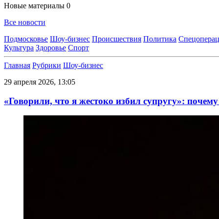
Новые материалы
0
Все новости
Подмосковье
Шоу-бизнес
Происшествия
Политика
Спецоперац
Культура
Здоровье
Спорт
Главная
Рубрики
Шоу-бизнес
29 апреля 2026, 13:05
«Говорили, что я жестоко избил супругу»: поче