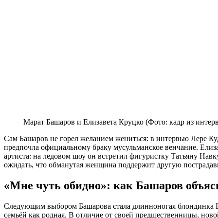
Марат Башаров и Елизавета Круцко (Фото: кадр из интер
Сам Башаров не горел желанием жениться: в интервью Лере Куд
предпочла официальному браку мусульманское венчание. Елиза
артиста: на ледовом шоу он встретил фигуристку Татьяну Нав
ожидать, что обманутая женщина поддержит другую пострадав
«Мне чуть обидно»: как Башаров объяс
Следующим выбором Башарова стала длинноногая блондинка Е
семьёй как родная. В отличие от своей предшественницы, ново