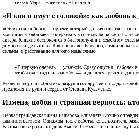
сказал Марат телеканалу «Пятница».
«Я как в омут с головой»: как любовь к
«Ставка на любовь» — проект, который должен показать зрите
коалиции и выбивают соперников из гонки. Башаров и Борисова
актёра, близкие беспокоятся о благополучии и семейном счасть
домой по отдельности. Как признался Башаров, самой большой 
сильны, и расставание для него немыслимо.
«В первую очередь — улыбкой. Сразу ощутил «бабочек в жи
чтобы наслаждались мной», — поделился артист изданию
Реалити-шоу способны как разрушить пару, так и подарить лю
предложение руки и сердца от Степана Кузьменко.
Измена, побои и странная верность: кт
Первая гражданская жена Башарова Елизавета Круцко оправдыва
администратором. Однажды после работы, когда водитель разво
В этом союзе родилась дочь Амели. Семья актёра поначалу был