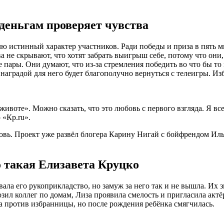
 деньгам проверяет чувства
лю истинный характер участников. Ради победы и приза в пять 
 не скрывают, что хотят забрать выигрыш себе, потому что они
е пары. Они думают, что из-за стремления победить во что бы то
наградой для него будет благополучно вернуться с телеигры. И
воте». Можно сказать, что это любовь с первого взгляда. Я все
 «Кp.ru».
бовь. Проект уже развёл блогера Карину Нигай с бойфрендом Ил
о такая Елизавета Круцко
ла его рукоприкладство, но замуж за него так и не вышла. Их 
зил коллег по домам, Лиза проявила смелость и пригласила актёр
а против избранницы, но после рождения ребёнка смягчилась.