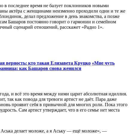
но в последнее время не балует поклонников новыми
маны актёра с женщинами неизменно проходили одни и те же
блондинок, делал предложение в день знакомства, а позже
 сам Башаров постоянно говорит о гармонии и семейном
ычный сценарий отношений, расскажет «Радио 1».
ая верность: кто такая Елизавета Круцко
«Мне чуть
бранница: как Башаров снова женился
 года, и всё это время между ними царит абсолютная идиллия.
 так как повода для тревоги артист не даёт. Пара даже
вновь проявит себя в привычной для многих роли. Пока этого
рость. Сам артист утверждает, что в его семье нет места
я Аська делает моложе, а я Аську — ещё моложе», —