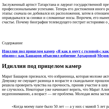
Заслуженный артист Татарстана и лауреат государственной пр
профессиональными успехами. Теперь его достижения иного р
этапы: сначала он добивался их расположения, затем в отношен
оправдывался за синяки и сломанные носы. Впрочем, его ныне
счастье. Почему биография телеведущего пестрит историями 
Содержание
Идиллия под прицелом камер
«Я как в омут с головой»: ка
обидно»: как Башаров объяснил избиение Архаровой
Медов
Идиллия под прицелом камер
Марат Башаров признался, что избранница, которая моложе актё
Девушку не смущает разница в возрасте и скандальное прошлое
решила проверить чувства на прочность, приняв участие в шоу
не случилось. Некоторые уже начинают верить, что Марат Алим
недопониманию, а возраст — не проблема. Молодая жена заста
«Когда моему папе было 50 лет — а у них с мамой 5 лет 