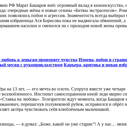
емии РФ Марат Башаров внёс огромный вклад в киноискусство, 
ода: очередные жёны и новые сезоны «Битвы экстрасенсов». Ро
иях появлялись побои и агрессия. Знаменитость всегда выбирал 
шняя избранница Ася Борисова пока не выдвигала обвинений, а
о домашнем насилии и сменился ли с приходом новой жены прив
к любовь к деньгам проверяет чувства
Измена, побои и странн
ый месяц с рукоприкладством
Карьера, критика и новая из
ра на 13 лет, — его мечта во плоти. Супруги вместе уже четыре
 возлюбленного. Инстинкт самосохранения юной леди мирно спит,
 «Ставка на любовь». Телезрители ждут момента, когда Башаров 
жанович, перешагнув полувековой рубеж, исправился и обрёл муд
вляет актёра чувствовать себя влюблённым мальчишкой.
разницы, — я думал: „Боже, какой он уже старик“! А у нас… мен