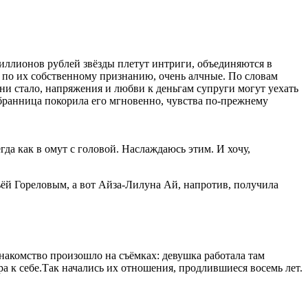
миллионов рублей звёзды плетут интриги, объединяются в
, по их собственному признанию, очень алчные. По словам
 ни стало, напряжения и любви к деньгам супруги могут уехать
збранница покорила его мгновенно, чувства по-прежнему
гда как в омут с головой. Наслаждаюсь этим. И хочу,
ьёй Гореловым, а вот Айза-Лилуна Ай, напротив, получила
знакомство произошло на съёмках: девушка работала там
а к себе.Так начались их отношения, продлившиеся восемь лет.