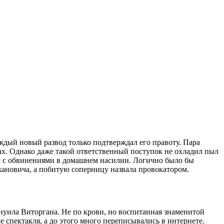
ждый новый развод только подтверждал его правоту. Пара
ах. Однако даже такой ответственный поступок не охладил пыл
ся с обвинениями в домашнем насилии. Логично было бы
ановича, а побитую соперницу назвала провокатором.
ила Виторгана. Не по крови, но воспитанная знаменитой
 спектакля, а до этого много переписывались в интернете.