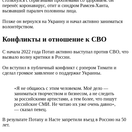
столкнулся с серьёзными проблемами со здоровьем: он
перенёс коронавирус, отит и синдром Рамсея-Ханта,
вызвавший паралич половины лица.
Позже он вернулся на Украину и начал активно заниматься
волонтёрством.
Конфликты и отношение к СВО
С начала 2022 года Потап активно выступал против СВО, что
вызвало волну критики в России.
Он вступил в публичный конфликт с рэпером Тимати и
сделал громкое заявление о поддержке Украины.
«Я не общаюсь с этим человеком. Моё дело —
заниматься творчеством и бизнесом, а не следить
за российскими артистами, а тем более, что пишут
российские СМИ. Не читаю их уже очень давно»,
— сказал певец.
В результате Потапу и Насте запретили въезд в Россию на 50
лет.