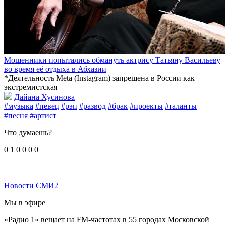
Мошенники попытались обмануть актрису Татьяну Васильеву
во время её отдыха в Абхазии
*Деятельность Meta (Instagram) запрещена в России как
экстремистская
Дайана Хусинова
#музыка
#певец
#рэп
#развод
#брак
#проекты
#таланты
#песня
#артист
Что думаешь?
0
1
0
0
0
0
Новости СМИ2
Мы в эфире
«Радио 1» вещает на FM-частотах в 55 городах Московской