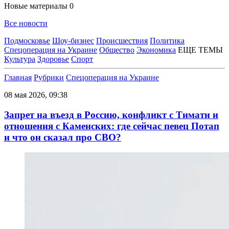
Новые материалы
0
Все новости
Подмосковье
Шоу-бизнес
Происшествия
Политика
Спецоперация на Украине
Общество
Экономика
ЕЩЕ ТЕМЫ
Культура
Здоровье
Спорт
Главная
Рубрики
Спецоперация на Украине
08 мая 2026, 09:38
Запрет на въезд в Россию, конфликт с Тимати и
отношения с Каменских: где сейчас певец Потап
и что он сказал про СВО?