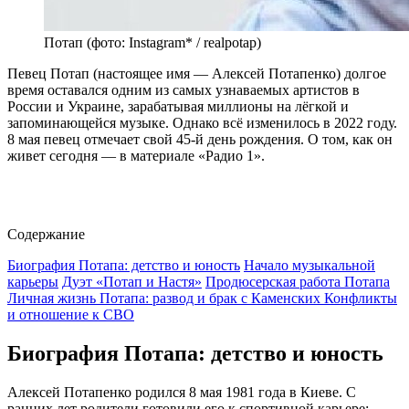
Потап (фото: Instagram* / realpotap)
Певец Потап (настоящее имя — Алексей Потапенко) долгое
время оставался одним из самых узнаваемых артистов в
России и Украине, зарабатывая миллионы на лёгкой и
запоминающейся музыке. Однако всё изменилось в 2022 году.
8 мая певец отмечает свой 45-й день рождения. О том, как он
живет сегодня — в материале «Радио 1».
Содержание
Биография Потапа: детство и юность
Начало музыкальной
карьеры
Дуэт «Потап и Настя»
Продюсерская работа Потапа
Личная жизнь Потапа: развод и брак с Каменских
Конфликты
и отношение к СВО
Биография Потапа: детство и юность
Алексей Потапенко родился 8 мая 1981 года в Киеве. С
ранних лет родители готовили его к спортивной карьере: