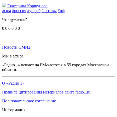
Екатерина Коршунова
#сша
#россия
#ущерб
#активы
#рф
Что думаешь?
0
0
0
0
0
0
Новости СМИ2
Мы в эфире
«Радио 1» вещает на FM-частотах в 55 городах Московской
области.
О «Радио 1»
Правила цитирования материалов сайта radio1.ru
Пользовательское соглашение
Информация