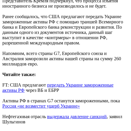
Представитель Кремля подчеркнул, что процесса изъятия
иностранного бизнеса не производилось и не будет.
Ранее сообщалось, что США предлагают передать Украине
замороженные активы РФ с помощью траншей Всемирного
банка и Европейского банка реконструкции и развития. По
данным одного из документов источника, данный шаг
выступит в качестве «контрмеры» в отношении РФ,
разрешенной международным правом.
Напомним, всего страны G7, Европейского союза и
Австралия заморозили активы нашей страны на сумму 260
миллиардов евро.
Читайте также:
FT: США предлагают
передать Украине замороженные
активы РФ
через ВБ и ЕБРР
Активы РФ в странах G7 останутся замороженными, пока
Россия «не возместит ущерб Украине»
Нефтегазовая отрасль
выдержала давление санкций
, заявил
Шульгинов