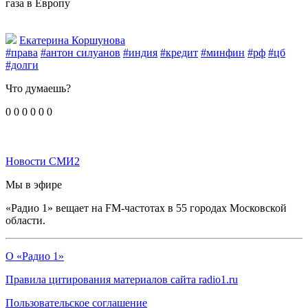
газа в Европу
Екатерина Коршунова
#права
#антон силуанов
#индия
#кредит
#минфин
#рф
#цб
#долги
Что думаешь?
0
0
0
0
0
0
Новости СМИ2
Мы в эфире
«Радио 1» вещает на FM-частотах в 55 городах Московской
области.
О «Радио 1»
Правила цитирования материалов сайта radio1.ru
Пользовательское соглашение