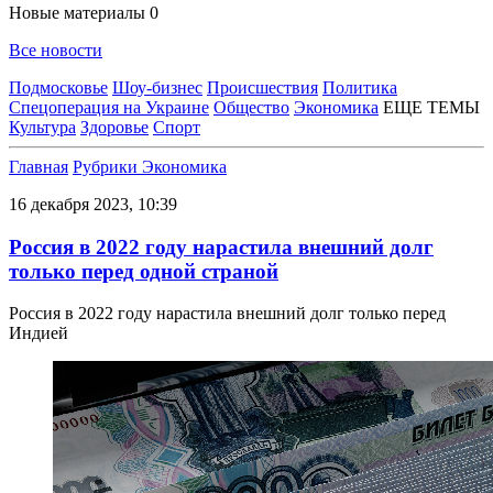
Новые материалы
0
Все новости
Подмосковье
Шоу-бизнес
Происшествия
Политика
Спецоперация на Украине
Общество
Экономика
ЕЩЕ ТЕМЫ
Культура
Здоровье
Спорт
Главная
Рубрики
Экономика
16 декабря 2023, 10:39
Россия в 2022 году нарастила внешний долг
только перед одной страной
Россия в 2022 году нарастила внешний долг только перед
Индией