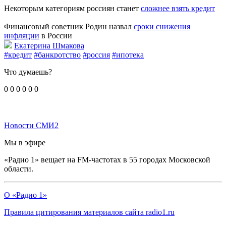
Некоторым категориям россиян станет
сложнее взять кредит
Финансовый советник Родин назвал
сроки снижения
инфляции
в России
Екатерина Шмакова
#кредит
#банкротство
#россия
#ипотека
Что думаешь?
0
0
0
0
0
0
Новости СМИ2
Мы в эфире
«Радио 1» вещает на FM-частотах в 55 городах Московской
области.
О «Радио 1»
Правила цитирования материалов сайта radio1.ru