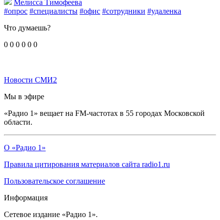
Мелисса Тимофеева
#опрос
#специалисты
#офис
#сотрудники
#удаленка
Что думаешь?
0
0
0
0
0
0
Новости СМИ2
Мы в эфире
«Радио 1» вещает на FM-частотах в 55 городах Московской
области.
О «Радио 1»
Правила цитирования материалов сайта radio1.ru
Пользовательское соглашение
Информация
Сетевое издание «Радио 1».