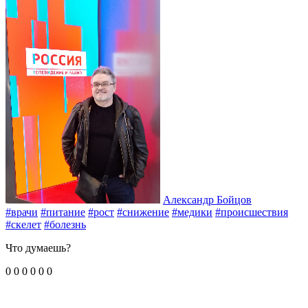
Александр Бойцов
#врачи
#питание
#рост
#снижение
#медики
#происшествия
#скелет
#болезнь
Что думаешь?
0
0
0
0
0
0