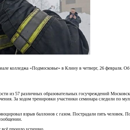
але колледжа «Подмосковье» в Клину в четверг, 26 февраля. Об
ости из 57 различных образовательных госучреждений Московск
учения. За ходом тренировки участники семинара следили по мул
ровоцировал взрыв баллонов с газом. Пострадали пять человек. П
сообщении.
у всё прошло успешно.